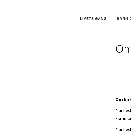
LIVETS GANG
BARN 
Om 
Om kirk
Nannesta
kommune
Nannesta