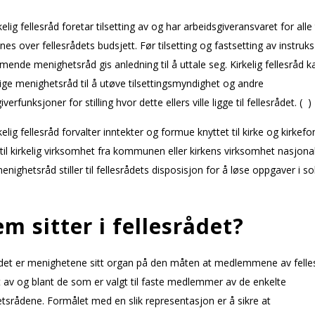
kelig fellesråd foretar tilsetting av og har arbeidsgiveransvaret for alle 
es over fellesrådets budsjett. Før tilsetting og fastsetting av instruks
nde menighetsråd gis anledning til å uttale seg. Kirkelig fellesråd k
e menighetsråd til å utøve tilsettingsmyndighet og andre
verfunksjoner for stilling hvor dette ellers ville ligge til fellesrådet. ( )
kelig fellesråd forvalter inntekter og formue knyttet til kirke og kirkefo
 til kirkelig virksomhet fra kommunen eller kirkens virksomhet nasjona
enighetsråd stiller til fellesrådets disposisjon for å løse oppgaver i s
m sitter i fellesrådet?
ådet er menighetene sitt organ på den måten at medlemmene av felle
gt av og blant de som er valgt til faste medlemmer av de enkelte
srådene. Formålet med en slik representasjon er å sikre at