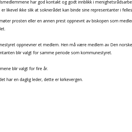
ådsmedlemmene har god kontakt og godt innblikk i menighetsrådsarbe
er likevel ikke slik at soknerådet kan binde sine representanter i felle
gg møter prosten eller en annen prest oppnevnt av biskopen som medl
det.
styret oppnevner et medlem. Hen må være medlem av Den norske 
ntanten blir valgt for samme periode som kommunestyret.
ne blir valgt for fire år.
det har en daglig leder, dette er kirkevergen.