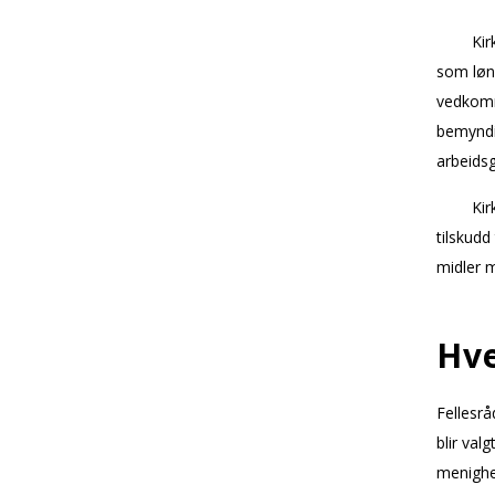
Kir
som lønn
vedkomme
bemyndig
arbeidsgi
Kir
tilskudd
midler m
Hve
Fellesr
blir val
menighet