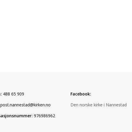
:
488 65 909
Facebook:
post.nannestad@kirken.no
Den norske kirke i Nannestad
sasjonsnummer:
976986962