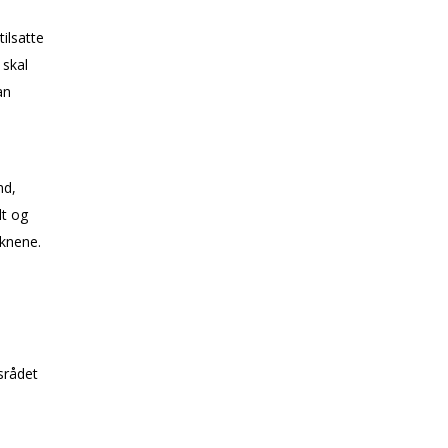
tilsatte
 skal
an
nd,
lt og
oknene.
srådet