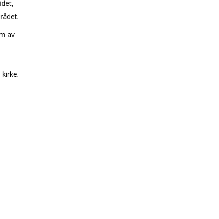
idet,
srådet.
em av
kirke.