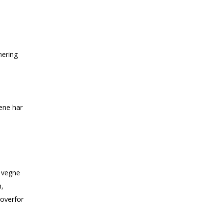
nering
ene har
å vegne
,
overfor