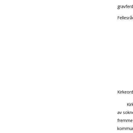
gravfer
Fellesrå
Kirkeord
Kir
av sokne
fremme 
kommun