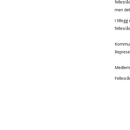
fellesr
men det 
I tille
fellesrå
Kommune
Represe
Medlemme
Fellesrå