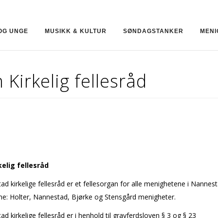
OG UNGE
MUSIKK & KULTUR
SØNDAGSTANKER
MENI
Kirkelig fellesråd
elig fellesråd
d kirkelige fellesråd er et fellesorgan for alle menighetene i Nannes
: Holter, Nannestad, Bjørke og Stensgård menigheter.
d kirkelige fellesråd er i henhold til gravferdsloven § 3 og § 23